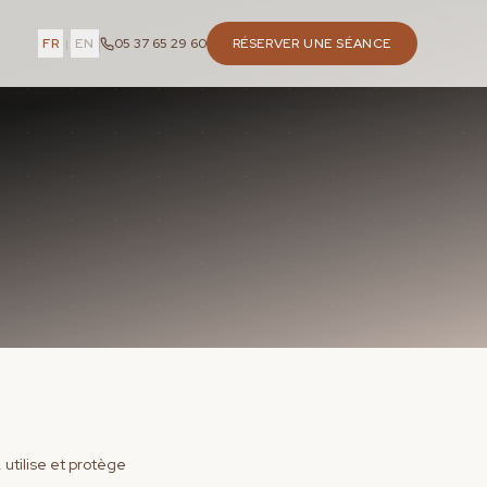
FR
EN
05 37 65 29 60
RÉSERVER UNE SÉANCE
|
 utilise et protège