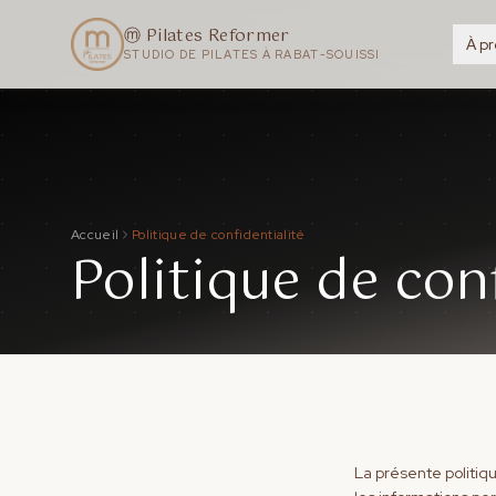
ⓜ Pilates Reformer
À p
STUDIO DE PILATES À RABAT-SOUISSI
Accueil
Politique de confidentialité
Politique de con
La présente politiqu