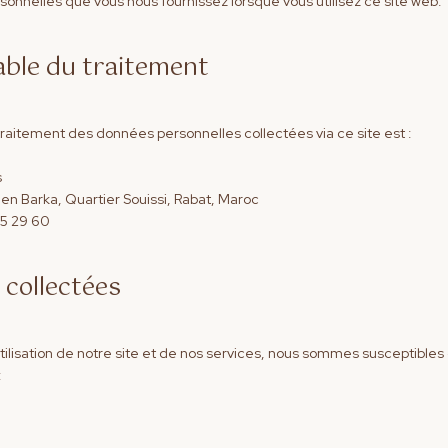
rsonnelles que vous nous fournissez lorsque vous utilisez ce site web.
able du traitement
raitement des données personnelles collectées via ce site est :
s
n Barka, Quartier Souissi, Rabat, Maroc
65 29 60
 collectées
tilisation de notre site et de nos services, nous sommes susceptibles 
: