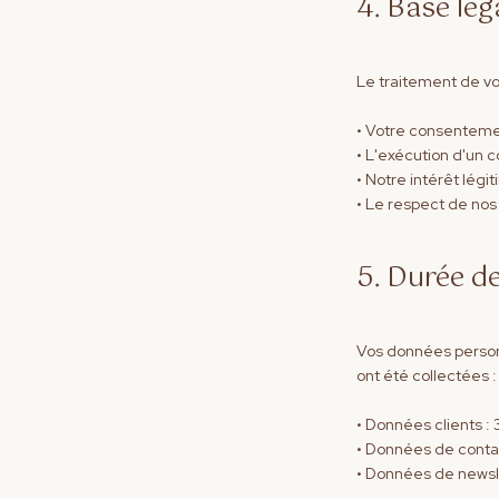
4. Base lég
Le traitement de vo
• Votre consentemen
• L'exécution d'un 
• Notre intérêt légi
• Le respect de nos
5. Durée d
Vos données personn
ont été collectées :
• Données clients : 
• Données de contac
• Données de newsle