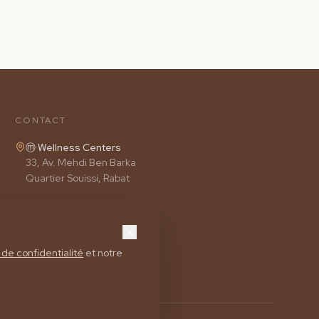
CONTACT
ⓜ Wellness Centers
33, Av. Mehdi Ben Barka
Quartier Souissi, Rabat
05 37 65 29 60
RÉSERVER UNE SÉANCE
 de confidentialité
et notre