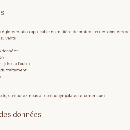
ts
réglementation applicable en matière de protection des données pe
suivants :
os données
ion
 (droit à l'oubli)
on du traitement
é
roits, contactez-nous à : contact@mpilatesreformer.com
é des données