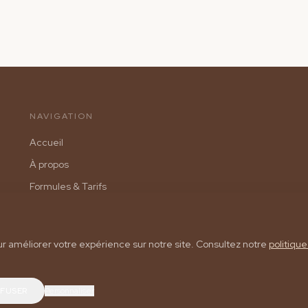
NAVIGATION
Accueil
À propos
Formules & Tarifs
F.A.Q
Actualités
ur améliorer votre expérience sur notre site. Consultez notre
politique
Contact
EFUSER
Personnaliser