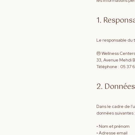
les informations pe
1. Respons
Le responsable du t
ⓜ Wellness Center
33, Avenue Mehdi Be
Téléphone : 05 37 
2. Données
Dans le cadre de l'u
données suivantes 
• Nom et prénom
• Adresse email