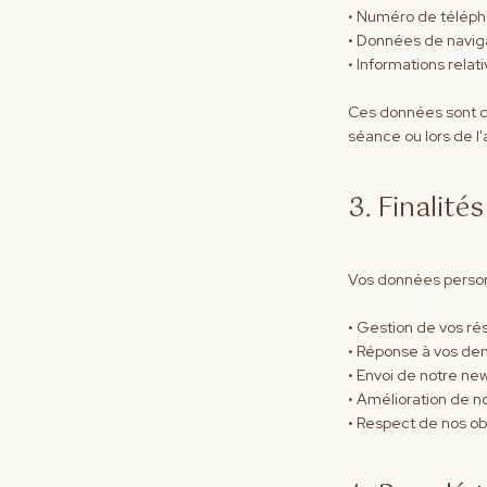
• Numéro de télép
• Données de naviga
• Informations relat
Ces données sont col
séance ou lors de l
3. Finalité
Vos données personne
• Gestion de vos r
• Réponse à vos d
• Envoi de notre ne
• Amélioration de n
• Respect de nos ob