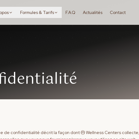
ropos
Formules & Tarifs
F.A.Q
Actualités
Contact
fidentialité
e de confidentialité décrit la façon dont ⓜ Wellness Centers collecte,